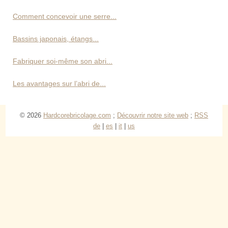
Comment concevoir une serre...
Bassins japonais, étangs...
Fabriquer soi-même son abri...
Les avantages sur l’abri de...
© 2026
Hardcorebricolage.com
;
Découvrir notre site web
;
RSS
de
|
es
|
it
|
us