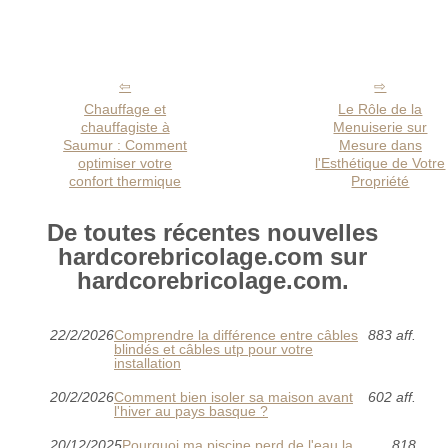
Chauffage et
Le Rôle de la
chauffagiste à
Menuiserie sur
Saumur : Comment
Mesure dans
optimiser votre
l'Esthétique de Votre
confort thermique
Propriété
De toutes récentes nouvelles
hardcorebricolage.com sur
hardcorebricolage.com.
22/2/2026
Comprendre la différence entre câbles
883 aff.
blindés et câbles utp pour votre
installation
20/2/2026
Comment bien isoler sa maison avant
602 aff.
l'hiver au pays basque ?
20/12/2025
Pourquoi ma piscine perd de l'eau la
818