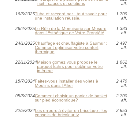
nuit : causes et solutions
aff.
16/6/2025
Tube et raccord per : tout savoir pour
1 709
une installation réussie.
aff.
26/4/2025
Le Rôle de la Menuiserie sur Mesure
1 383
dans l'Esthétique de Votre Propriété
aff.
24/1/2025
Chauffage et chauffagiste à Saumur :
2 497
Comment optimiser votre confort
aff.
thermique
22/11/2024
Maison gomez vous propose le
1 862
parquet kahrs pour sublimer votre
aff.
intérieur
18/7/2024
Faites-vous installer des volets à
2 470
Moulins dans l'Allier
aff.
05/6/2024
Comment choisir un panier de basket
2 700
sur pied économique?
aff.
22/5/2024
Les erreurs à éviter en bricolage : les
2 553
conseils de bricoleur.tv
aff.