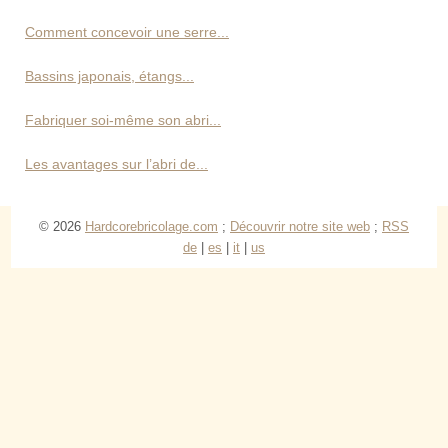
Comment concevoir une serre...
Bassins japonais, étangs...
Fabriquer soi-même son abri...
Les avantages sur l’abri de...
© 2026
Hardcorebricolage.com
;
Découvrir notre site web
;
RSS
de
|
es
|
it
|
us