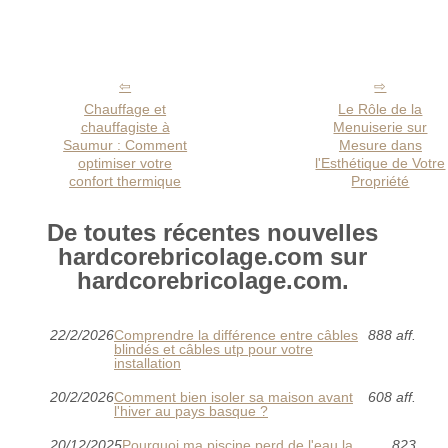
Chauffage et
Le Rôle de la
chauffagiste à
Menuiserie sur
Saumur : Comment
Mesure dans
optimiser votre
l'Esthétique de Votre
confort thermique
Propriété
De toutes récentes nouvelles
hardcorebricolage.com sur
hardcorebricolage.com.
22/2/2026
Comprendre la différence entre câbles
888 aff.
blindés et câbles utp pour votre
installation
20/2/2026
Comment bien isoler sa maison avant
608 aff.
l'hiver au pays basque ?
20/12/2025
Pourquoi ma piscine perd de l'eau la
823