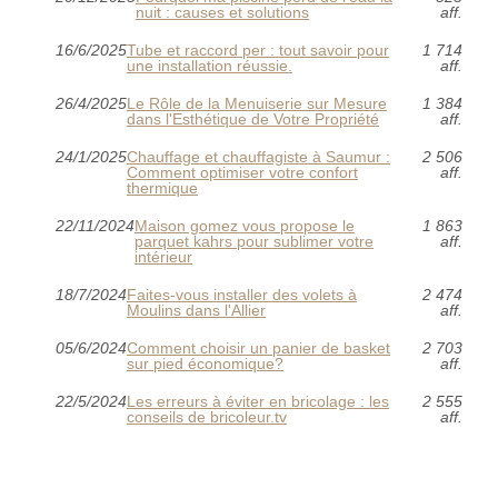
nuit : causes et solutions
aff.
16/6/2025
Tube et raccord per : tout savoir pour
1 714
une installation réussie.
aff.
26/4/2025
Le Rôle de la Menuiserie sur Mesure
1 384
dans l'Esthétique de Votre Propriété
aff.
24/1/2025
Chauffage et chauffagiste à Saumur :
2 506
Comment optimiser votre confort
aff.
thermique
22/11/2024
Maison gomez vous propose le
1 863
parquet kahrs pour sublimer votre
aff.
intérieur
18/7/2024
Faites-vous installer des volets à
2 474
Moulins dans l'Allier
aff.
05/6/2024
Comment choisir un panier de basket
2 703
sur pied économique?
aff.
22/5/2024
Les erreurs à éviter en bricolage : les
2 555
conseils de bricoleur.tv
aff.