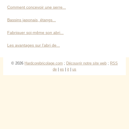
Comment concevoir une serre...
Bassins japonais, étangs...
Fabriquer soi-même son abri...
Les avantages sur l’abri de...
© 2026
Hardcorebricolage.com
;
Découvrir notre site web
;
RSS
de
|
es
|
it
|
us