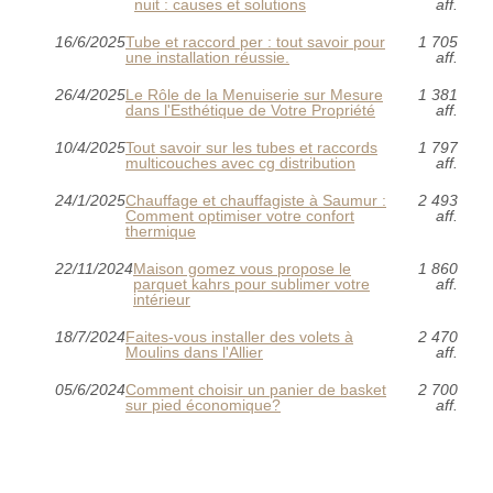
nuit : causes et solutions
aff.
16/6/2025
Tube et raccord per : tout savoir pour
1 705
une installation réussie.
aff.
26/4/2025
Le Rôle de la Menuiserie sur Mesure
1 381
dans l'Esthétique de Votre Propriété
aff.
10/4/2025
Tout savoir sur les tubes et raccords
1 797
multicouches avec cg distribution
aff.
24/1/2025
Chauffage et chauffagiste à Saumur :
2 493
Comment optimiser votre confort
aff.
thermique
22/11/2024
Maison gomez vous propose le
1 860
parquet kahrs pour sublimer votre
aff.
intérieur
18/7/2024
Faites-vous installer des volets à
2 470
Moulins dans l'Allier
aff.
05/6/2024
Comment choisir un panier de basket
2 700
sur pied économique?
aff.