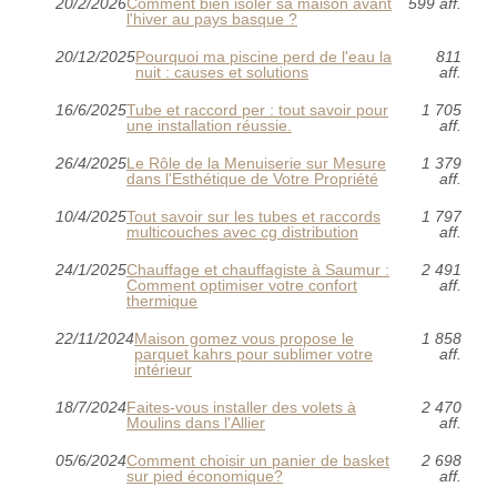
20/2/2026
Comment bien isoler sa maison avant
599 aff.
l'hiver au pays basque ?
20/12/2025
Pourquoi ma piscine perd de l'eau la
811
nuit : causes et solutions
aff.
16/6/2025
Tube et raccord per : tout savoir pour
1 705
une installation réussie.
aff.
26/4/2025
Le Rôle de la Menuiserie sur Mesure
1 379
dans l'Esthétique de Votre Propriété
aff.
10/4/2025
Tout savoir sur les tubes et raccords
1 797
multicouches avec cg distribution
aff.
24/1/2025
Chauffage et chauffagiste à Saumur :
2 491
Comment optimiser votre confort
aff.
thermique
22/11/2024
Maison gomez vous propose le
1 858
parquet kahrs pour sublimer votre
aff.
intérieur
18/7/2024
Faites-vous installer des volets à
2 470
Moulins dans l'Allier
aff.
05/6/2024
Comment choisir un panier de basket
2 698
sur pied économique?
aff.