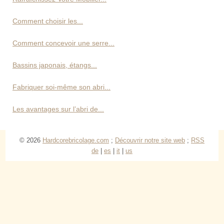
Comment choisir les...
Comment concevoir une serre...
Bassins japonais, étangs...
Fabriquer soi-même son abri...
Les avantages sur l’abri de...
© 2026
Hardcorebricolage.com
;
Découvrir notre site web
;
RSS
de
|
es
|
it
|
us