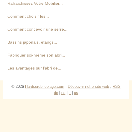
Rafraîchissez Votre Mobilier...
Comment choisir les...
Comment concevoir une serre...
Bassins japonais, étangs...
Fabriquer soi-même son abri...
Les avantages sur l’abri de...
© 2026
Hardcorebricolage.com
;
Découvrir notre site web
;
RSS
de
|
es
|
it
|
us