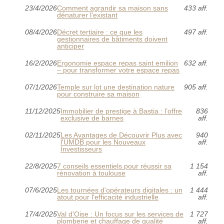
23/4/2026
Comment agrandir sa maison sans
433 aff.
dénaturer l'existant
08/4/2026
Décret tertiaire : ce que les
497 aff.
gestionnaires de bâtiments doivent
anticiper
16/2/2026
Ergonomie espace repas saint emilion
632 aff.
– pour transformer votre espace repas
07/1/2026
Temple sur lot une destination nature
905 aff.
pour construire sa maison
11/12/2025
Immobilier de prestige à Bastia : l’offre
836
exclusive de barnes
aff.
02/11/2025
Les Avantages de Découvrir Plus avec
940
l'UMDB pour les Nouveaux
aff.
Investisseurs
22/8/2025
7 conseils essentiels pour réussir sa
1 154
rénovation à toulouse
aff.
07/6/2025
Les tournées d'opérateurs digitales : un
1 444
atout pour l'efficacité industrielle
aff.
17/4/2025
Val d'Oise : Un focus sur les services de
1 727
plomberie et chauffage de qualité
aff.