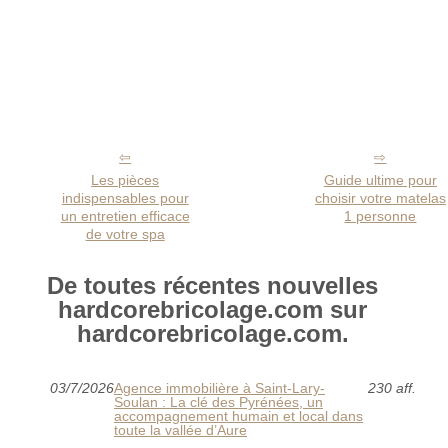
Les pièces
Guide ultime pour
indispensables pour
choisir votre matelas
un entretien efficace
1 personne
de votre spa
De toutes récentes nouvelles
hardcorebricolage.com sur
hardcorebricolage.com.
03/7/2026
Agence immobilière à Saint-Lary-
230 aff.
Soulan : La clé des Pyrénées, un
accompagnement humain et local dans
toute la vallée d’Aure